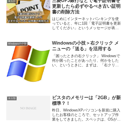
三菱UFJ銀行などで電子証明書を
未分類
おうと思ったところ、高...
更新したら必ずやるべき古い証明
書の削除方法
はじめにインターネットバンキングを使
っていると、年に1回「電子証明書を更新
してください」というメッセージが表示
されますよね。更新自体は簡単なのです
が、実は更新後に古い証明書が残ったま
まになっているんです。この記事では、
Windowsの小技＞右クリック メ
Windowsの小技
更新後に必要な古い電子...
ニューの「送る」を活用する
「困ったときの右クリック」 Windowsで
何か困ったことがあったり、何かをした
い、というときに、まずは、「右クリッ
ク」をすると、解決することが多いの
で、私は、「困ったときの右クリック」
を提唱しています。 右クリックの中に
「送る」がとても便...
ビスタのメモリーは「2GB」が新
未分類
標準？！
昨日、WindowsXPパソコンを新規に購入
したお客様のところで、セットアップ作
業をしてきました。スペックは、OSが
WindowsXP HOME、メモリーが1GB、