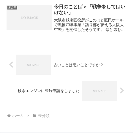
HDDが160GB、光学ドライブがDVD+/-
RW（２層対応）これで、製品価...
今日のことば＞「戦争をしてはい
未分類
けない」
大阪市城東区役所がこのほど区民ホール
で戦後70年事業「語り部が伝える大阪大
空襲」を開催したそうです。 母と弟を失
い、残った父親と伊賀さんも負傷して終
戦を迎えた。伊賀さんは「戦争をする
と、勝った国にも負けた国にも嘆き悲し
む家族が出てしまう。子...
古いことは悪いことですか？
検索エンジンに登録申請をしました
ホーム
未分類