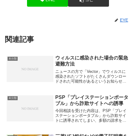
EYE
関連記事
ウィルスに感染された場合の緊急
未分類
避難方法
ニュースの方で「Vector」でウィルスに
感染されたソフトがたくさんダウンロー
ドされた可能性があるというお知らせを
しました。現在では、ウィルスソフトは
必須のソフトになっていますが、万が一
インストールしていなかった場合、緊急
PSP「プレイステーションポータ
未分類
避難的になんとかす...
ブル」から詐欺サイトへの誘導
今回相談を受けた内容は、PSP「プレイ
ステーションポータブル」から詐欺サイ
トに誘導されてしまい、多額の請求をさ
れてしまって困っている、というもので
した。具体的内容自宅にて、中学生の息
子がパソコンを使い終わった後に親が使