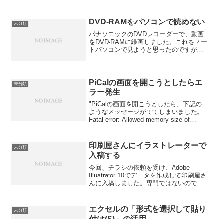
DVD-RAMをパソコンで読めない
未分類
パナソニックのDVDレコーダーで、動画
をDVD-RAMに録画しました。これをノー
トパソコンで見ようと思ったのですが、
CDが入っていない、という表示がでてし
まい見ることができませんでした。私の
ノートパソコンは、レッツノートでDVD-
RAMの読...
PiCalの画面を開こうとしたらエ
未分類
ラー発生
"PiCalの画面を開こうとしたら、下記の
ようなメッセージがでてしまいました。
Fatal error: Allowed memory size of
8388608 bytes exhausted (tried to
allocate 11...
印刷屋さんにイラストレーターで
未分類
入稿する
今回、チラシの依頼を受け、Adobe
Illustrator 10でデータを作成して印刷屋さ
んに入稿しました。専門ではないので必
要な範囲のことしかわかりませんが、初
めて入稿した際に戸惑った点をいくつか
参考までにピックアップしておきます。
エクセルの「形式を選択して貼り
未分類
なお...
付け(S)」の活用