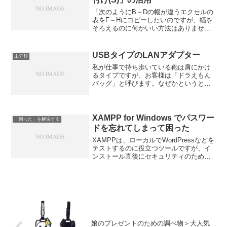
「次のようにB～Dの幅が違うエクセルの
表をF～Hにコピーしたいのですが、幅を
そろえるのに何かいい方法はありません
か？」このような場合、どのようにしま
すか？
USBタイプのLANアダプター
未分類
私が仕事で持ち歩いている鞄は肩にかけ
るタイプですが、お客様は「ドラえもん
バッグ」と呼びます。なぜかというと、
現場での予想外のトラブルに備えて、い
ろいろな大物・小物の道具が入っている
からです。今日活躍したのは、タイトル
にある「USBタイプのL...
XAMPP for Windows でパスワー
「困った」を解決する
ドを忘れてしまって困った
XAMPPは、ローカルでWordPressなどを
テストするのに役立つツールですが、イ
ンストール直後にセキュリティのために
ユーザー名とパスワードを設定します。
このユーザー名とパスワードを忘れてし
まうことが結構あると思います。 その際
には、下...
娘のプレゼントのための調べ物＞大人気