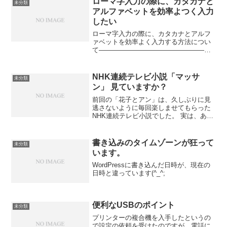
ローマ字入力の際に、カタカナと
未分類
アルファベットを効率よつく入力
したい
ローマ字入力の際に、カタカナとアルフ
ァベットを効率よく入力する方法につい
て————————————————日
本語入力に「Microsoft IME」を使用して
いることを前提に説明します。例えば、
文章を書いている時に、「SONY」を入
NHK連続テレビ小説「マッサ
未分類
力する場...
ン」 見ていますか？
前回の「花子とアン」は、久しぶりに見
逃さないように毎回楽しませてもらった
NHK連続テレビ小説でした。 実は、あま
りに「花子とアン」がよかったので、次
回作品(現在放送中)の「マッサン」は、最
初は見ていなかったのです。 ところが、
書き込みのタイムゾーンが狂って
未分類
マッサンの主題...
います。
WordPressに書き込んだ日時が、現在の
日時と違っています(^_^;
便利なUSBのポイント
未分類
プリンターの複合機を入手したというの
で設定の依頼を受けたのですが、電話に