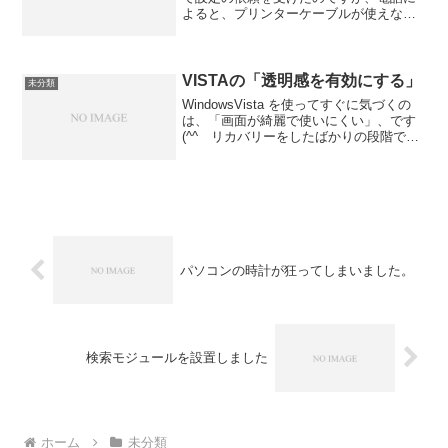
よると、プリンターケーブルが使えない
ということでした。どういうことかいい
ますと、パソコン本体がキューブパソコ
ン(通常の箱型パソコンの半分位)でプリン
ターポート（パラレル...
VISTAの「透明感を有効にする」
未分類
WindowsVista を使ってすぐに気づくの
は、「画面が綺麗で使いにくい」、です
(^^ゞリカバリーをしたばかりの段階です
が、開くWindowの枠などが半分透き通っ
ていて、背景のデスクトップが透明で透
き通った感じに見えます。これは、一見
綺...
パソコンの時計が狂ってしまいました。
検索モジュールを設置しました
ホーム
未分類