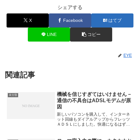
シェアする
X
Facebook
はてブ
LINE
コピー
EYE
関連記事
機械を信じすぎてはいけません－
未分類
通信の不具合はADSLモデムが原
因
新しいパソコンを購入して、インターネ
ット回線もダイアルアップからフレッツ
ＡＤＳＬにしました。快適になるはず
が、アクセス不能が続きました。原因
は、ADSLモデムの初期不良でした。