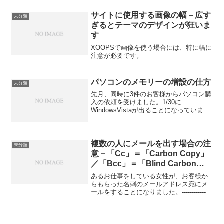
サイトに使用する画像の幅－広す
未分類
ぎるとテーマのデザインが狂いま
す
XOOPSで画像を使う場合には、特に幅に
注意が必要です。
パソコンのメモリーの増設の仕方
未分類
先月、同時に3件のお客様からパソコン購
入の依頼を受けました。1/30に
WindowsVistaが出ることになっていまし
たので、自分で試してみてから、
WindowsXPにするかWindowsVistaにする
か、を提案することにしました。約1週...
複数の人にメールを出す場合の注
未分類
意－「Cc」＝「Carbon Copy」
／「Bcc」＝「Blind Carbon
Copy」
あるお仕事をしている女性が、お客様か
らもらった名刺のメールアドレス宛にメ
ールをすることになりました。---------------
----------------------件名：あなたと私だけの
☆ヒ☆ミ☆ツ☆本文：たくさんのお客様
がいま...