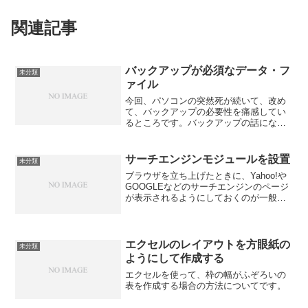
関連記事
バックアップが必須なデータ・フ
未分類
ァイル
今回、パソコンの突然死が続いて、改め
て、バックアップの必要性を痛感してい
るところです。バックアップの話になる
と、全部のデータ・ファイルをバックア
ップしなくてはならないのか?と聞かれま
す。私の場合は、例えば、パソコンの入
サーチエンジンモジュールを設置
未分類
れ換えのような場合には...
ブラウザを立ち上げたときに、Yahoo!や
GOOGLEなどのサーチエンジンのページ
が表示されるようにしておくのが一般的
だと思います。ただ、自分のホームペー
ジをもっている場合には、自分のホーム
ページを表示するようして、その中に、
サーチエンジン...
エクセルのレイアウトを方眼紙の
未分類
ようにして作成する
エクセルを使って、枠の幅がふぞろいの
表を作成する場合の方法についてです。