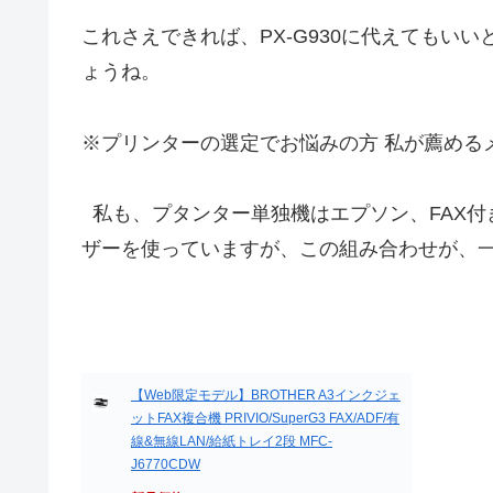
これさえできれば、PX-G930に代えてもい
ょうね。
※プリンターの選定でお悩みの方 私が薦める
私も、プタンター単独機はエプソン、FAX付
ザーを使っていますが、この組み合わせが、
【Web限定モデル】BROTHER A3インクジェ
ットFAX複合機 PRIVIO/SuperG3 FAX/ADF/有
線&無線LAN/給紙トレイ2段 MFC-
J6770CDW