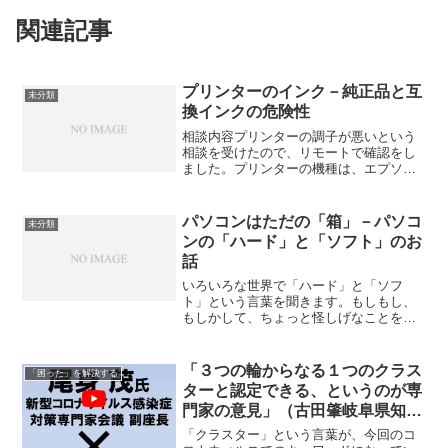
関連記事
プリンターのインク－純正品と互
未分類
換インクの危険性
相談内容プリンターの調子が悪いという
相談を受けたので、リモートで確認をし
ました。プリンターの機種は、エプソン
社製の「PX-402A」ですので、プリンタ
ーのプロパティから印刷設定のユーティ
リティ画面でインクの残量を確認してみ
パソコンはただの「箱」－パソコ
未分類
ました。 使用して...
ンの「ハード」と「ソフト」のお
話
いろいろな世界で「ハード」と「ソフ
ト」という言葉を聞きます。もしもし、
もしかして、ちょっと怪しげなことを想
像しませんでしたか？どうか顔を赤らめ
ないで聞いて下さいね。さて、パソコン
の世界の「ハード」と「ソフト」とは何
「３つの輪からなる１つのクラス
「困った」を解決する
でしょう？
ターと認定できる、というのが専
門家の意見」（古田肇岐阜県知
事）＞で、クラスターの意味って
「クラスター」という言葉が、今回のコ