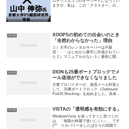
理解してますか?
ロナウィルスでのキーワードになってい
ますが、私は、この「クラスター」の意
味を、ISP細胞の山中先生のYouTubeでの
動画で教えてもらいました。必見だと思
いますので、ご紹介いたします。是非と
もご覧下さい!...
XOOPSの初めての出会いのとき
未分類
「全然わからなかった」理由
１）大手のレンタルサーバーは不親
切・・・はじめから勝手に作成されてい
た２）マニュアルがない３）最初に開い
た画面がこんなものでした４）私のとこ
ろではこういうことをしたい５）もとも
とここのサイト・・・５分は無理・・運
DIONも25番ポートブロックでメ
未分類
営は誰でもできる・・箱を作っ...
ール送信ができなくなりました
主要プロバイダーが、迷惑メール対策と
して、25番ポートブロック（Outbound
Port25 Blocking）を始めました。具体的
には、ある日突然、独自ドメインのメー
ルアドレス送信はできるのに、送信がで
きなくなる、という症状がおきます。...
VISTAの「透明感を有効にする」
未分類
WindowsVista を使ってすぐに気づくの
は、「画面が綺麗で使いにくい」、です
(^^ゞリカバリーをしたばかりの段階です