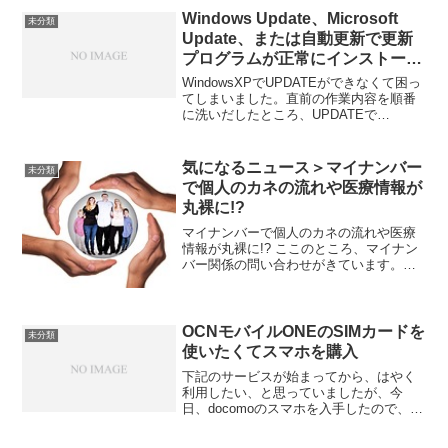
を知っているから使わない、やらない、
Windows Update、Microsoft
未分類
ということを、商...
Update、または自動更新で更新
プログラムが正常にインストール
できない
WindowsXPでUPDATEができなくて困っ
てしまいました。直前の作業内容を順番
に洗いだしたところ、UPDATEで
Servicepack3をインストールしていまし
た。そこで、ヤフーで検索したところ、
下記のような内容がマイクロソフトのサ
気になるニュース＞マイナンバー
未分類
ポ...
で個人のカネの流れや医療情報が
丸裸に!?
マイナンバーで個人のカネの流れや医療
情報が丸裸に!? ここのところ、マイナン
バー関係の問い合わせがきています。
「ナイナンバー」、なんとも、うまいネ
ーミングだと思います。 「国民背番号」
というと、番号で管理されていやだと直
感的に感じますが、...
OCNモバイルONEのSIMカードを
未分類
使いたくてスマホを購入
下記のサービスが始まってから、はやく
利用したい、と思っていましたが、今
日、docomoのスマホを入手したので、い
よいよ申込をします。 携帯電話だけをし
ばらく使っていましたが、作成したサイ