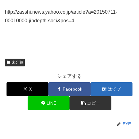
http://zasshi.news.yahoo.co.jp/article?a=20150711-
00010000-jindepth-soci&pos=4
未分類
シェアする
X
Facebook
はてブ
LINE
コピー
EYE