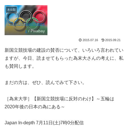
未分類
PublicDomainPicture
s
/ Pixabay
2015.07.16
2015.09.21
新国立競技場の建設の賛否について、いろいろ言われてい
ますが、今日、読ませてもらった為末大さんの考えに、私
も賛同します。
まだの方は、ぜひ、読んでみて下さい。
［為末大学］【新国立競技場に反対のわけ】～五輪は
2020年後の日本の為にある～
Japan In-depth 7月11日(土)7時0分配信