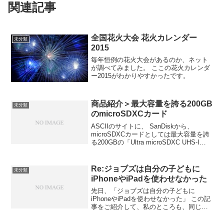
関連記事
全国花火大会 花火カレンダー
未分類
2015
毎年恒例の花火大会があるのか、ネット
が調べてみました。 ここの花火カレンダ
ー2015がわかりやすかったです。
商品紹介＞最大容量を誇る200GB
未分類
のmicroSDXCカード
ASCIIのサイトに、 SanDiskから、
microSDXCカードとしては最大容量を誇
る200GBの「Ultra microSDXC UHS-I
Card Premium Edition」（型番：
SDSDQUAN-200G-G4A）が発売...
Re:ジョブズは自分の子どもに
未分類
iPhoneやiPadを使わせなかった
先日、「ジョブズは自分の子どもに
iPhoneやiPadを使わせなかった」 この記
事をご紹介して、私のところも、同じで
す、ということを書いたところ、知り合
いから、「自分たちは、悪いということ