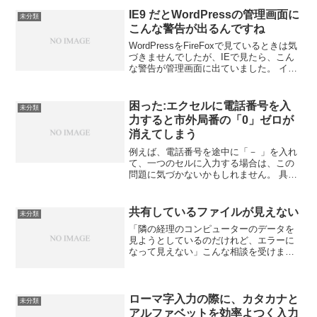
IE9 だとWordPressの管理画面に
未分類
こんな警告が出るんですね
WordPressをFireFoxで見ているときは気
づきませんでしたが、IEで見たら、こん
な警告が管理画面に出ていました。 イン
ターネットバンキングの関係もあって、
最新にはしないようにしているのです
が、IEのバージョンをあげないで、Fire...
困った:エクセルに電話番号を入
未分類
力すると市外局番の「0」ゼロが
消えてしまう
例えば、電話番号を途中に「－ 」を入れ
て、一つのセルに入力する場合は、この
問題に気づかないかもしれません。 具体
的には、０１２-３４５６-７８９０ とい
う電話番号を一つのセルに入力する場合
には、そのまま入力した内容が表示され
共有しているファイルが見えない
未分類
ます。 ところが...
「隣の経理のコンピューターのデータを
見ようとしているのだけれど、エラーに
なって見えない」こんな相談を受けまし
た。見えなかった理由は、「隣の経理の
コンピューターの電源が入っていなかっ
たから」でした。すぐに隣の経理のパソ
コンに電源を入れてもらっ...
ローマ字入力の際に、カタカナと
未分類
アルファベットを効率よつく入力