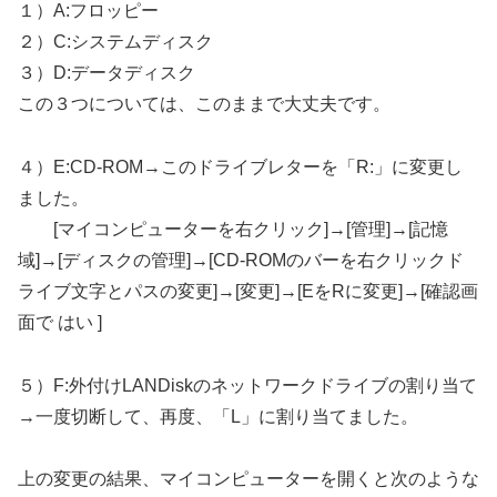
１）A:フロッピー
２）C:システムディスク
３）D:データディスク
この３つについては、このままで大丈夫です。
４）E:CD-ROM→このドライブレターを「R:」に変更し
ました。
[マイコンピューターを右クリック]→[管理]→[記憶
域]→[ディスクの管理]→[CD-ROMのバーを右クリックド
ライブ文字とパスの変更]→[変更]→[EをRに変更]→[確認画
面で はい ]
５）F:外付けLANDiskのネットワークドライブの割り当て
→一度切断して、再度、「L」に割り当てました。
上の変更の結果、マイコンピューターを開くと次のような