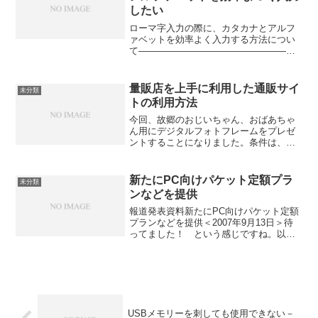
したい
ローマ字入力の際に、カタカナとアルフ
ァベットを効率よく入力する方法につい
て————————————————日
本語入力に「Microsoft IME」を使用して
いることを前提に説明します。例えば、
文章を書いている時に、「SONY」を入
量販店を上手に利用した通販サイ
未分類
力する場...
トの利用方法
今回、故郷のおじいちゃん、おばあちゃ
ん用にデジタルフォトフレームをプレゼ
ントすることになりました。条件は、デ
ジカメの静止画はもちろんですが、動画
と音声も出るもの、でした。価格の点
で、通販を利用するのが賢い買い方だと
新たにPC向けパケット定額プラ
未分類
思いますが、現物を見てみな...
ンなどを提供
報道発表資料新たにPC向けパケット定額
プランなどを提供＜2007年9月13日＞待
ってました！ という感じですね。以前
から、携帯各社のスタッフには、PC向け
パケット定額プランを用意すれば加入す
る人は多いと思いますよ、とアドバイス
（？）をしてい...
USBメモリーを刺しても使用できない－