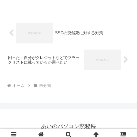
イル一覧のフリーのソフトを探してき
て、作業をしていました。 やりたかった
のは、フォルダー名とファイル名とサイ
ズなどのデータを取得し...
SSDの突然死に対する対策
困った：自分がクレジットなどでブラッ
クリストに載っているか調べたい
ホーム
未分類
あいのパソコン黙秘録
© 2006 あいのパソコン黙秘録.