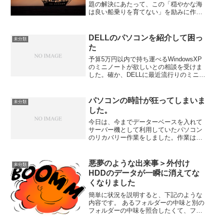
題の解決にあたって、この「穏やかな海
は良い船乗りを育てない」を励みに作業
を続けています。 パソコンで失敗した人
に「パソコンの腕前は、過去の失敗の経
験に比例するんんですよ」と励ますんで
DELLのパソコンを紹介して困っ
未分類
すが、これって...
た
予算5万円以内で持ち運べるWindowsXP
のミニノートが欲しいとの相談を受けま
した。確か、DELLに最近流行りのミニノ
ートがあったはずと調べたところ、ちょ
うどいいノートを見つけたので、すぐに
案内をしました。
パソコンの時計が狂ってしまいま
未分類
================...
した。
今日は、今までデーターベースを入れて
サーバー機として利用していたパソコン
のリカバリー作業をしました。作業は、
電源をぬいて、別の机で行ったのです
が、すぐにパソコンの時計が狂っている
ことに気づきました。今は、西暦2006年
悪夢のような出来事＞外付け
未分類
なのに、西暦2054年...
HDDのデータが一瞬に消えてな
くなりました
簡単に状況を説明すると、下記のような
内容です。 あるフォルダーの中味と別の
フォルダーの中味を照合したくて、ファ