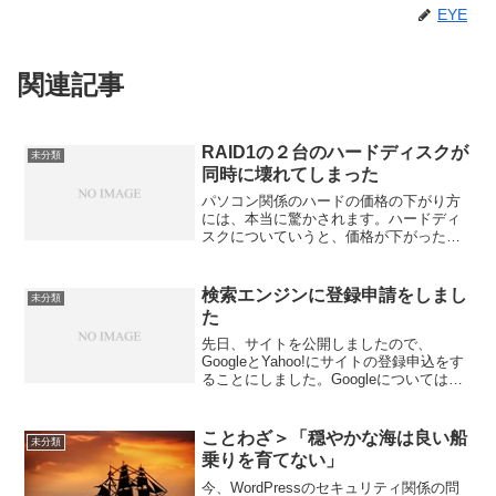
EYE
関連記事
RAID1の２台のハードディスクが
未分類
同時に壊れてしまった
パソコン関係のハードの価格の下がり方
には、本当に驚かされます。ハードディ
スクについていうと、価格が下がったお
かげで、RAID構成が個人レベルでも当た
り前のようになってきたように思いま
す。しかし、このRAID、重要で便利な機
検索エンジンに登録申請をしまし
未分類
能ですが、実はなか...
た
先日、サイトを公開しましたので、
GoogleとYahoo!にサイトの登録申込をす
ることにしました。Googleについては、
「サイトの登録 / 削除」のページで、サ
イトのURLを入力して登録するだけで、
以前と変わりありません。ところが、
ことわざ＞「穏やかな海は良い船
未分類
Yah...
乗りを育てない」
今、WordPressのセキュリティ関係の問