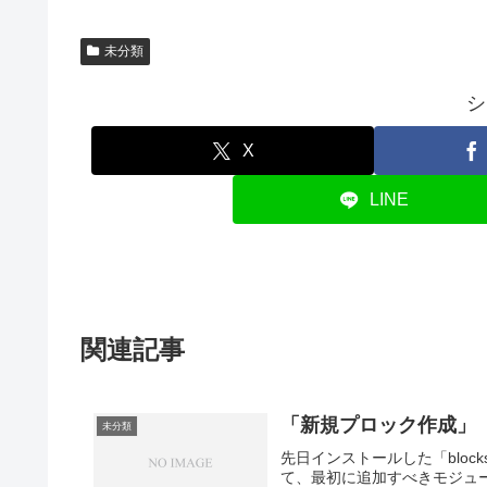
未分類
シ
X
LINE
関連記事
「新規プロック作成」
未分類
先日インストールした「bloc
て、最初に追加すべきモジュール