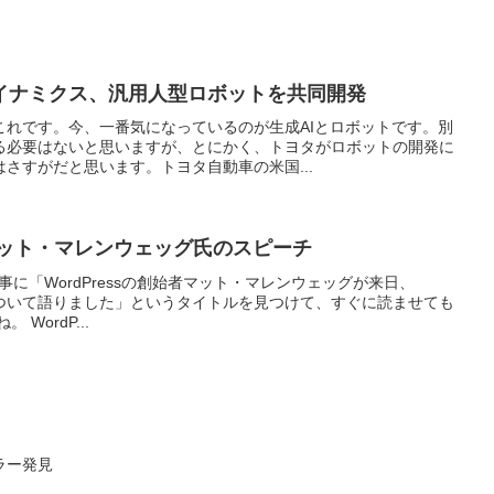
イナミクス、汎用人型ロボットを共同開発
これです。今、一番気になっているのが生成AIとロボットです。別
る必要はないと思いますが、とにかく、トヨタがロボットの開発に
さすがだと思います。トヨタ自動車の米国...
者マット・マレンウェッグ氏のスピーチ
日の記事に「WordPressの創始者マット・マレンウェッグが来日、
未来について語りました」というタイトルを見つけて、すぐに読ませても
WordP...
ラー発見