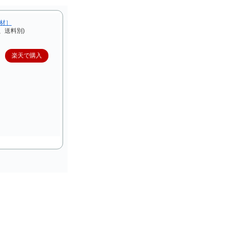
F材］
、送料別)
楽天で購入