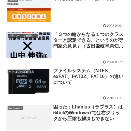
2022.02.01
「３つの輪からなる１つのクラス
「困った」を解決する
ターと認定できる、というのが専
門家の意見」（古田肇岐阜県知
事）＞で、クラスターの意味って
理解してますか?
2020.03.27
ファイルシステム（NTFS、
パソコンの基礎
exFAT、FAT32、FAT16）の違い
について
2015.11.21
困った：Lhaplus（ラプラス）は
Windows7
64bitのWindows7では右クリッ
クから圧縮も解凍もできない