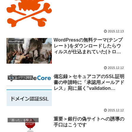
2015.12.13
WordPressの無料テーマ(テンプ
WordPress
レート)をダウンロードしたらウ
ィルスが仕込まれていた(トロイ
の木馬)
2015.12.12
備忘録＞セキュアコアのSSL証明
セキュリティ関係
書の申請時に「承認用メールアド
レス」宛に届く”validation
code”が書いてある！
2015.12.12
重要＞銀行の偽サイトへの誘導の
「困った」を解決する
手口はこうです