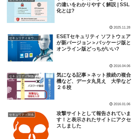
の違いをわかりやすく解説 | SSL
化とは?
2025.11.28
ESETセキュリティ ソフトウェア
セキュリティ＆ウィルス
が新バージョン＞バッケージ版と
オンライン版どっちがいい?
2016.04.06
気になる記事＞ネット接続の複合
セキュリティ関係
機など、データ丸見え 大学など
２６校
2016.01.06
攻撃サイトとして報告されていま
セキュリティ関係
す！と表示されたサイトにアクセ
スしました