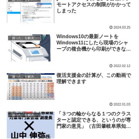
モートアクセスの制限がかかって
しまった
2024.03.25
Windows10の最新ノートを
「困った」を解決する
Windows11にしたら現場のシャ
ープの複合機から印刷ができなく
なって困った
2022.02.12
復活支援金の計算が、この動画で
「困った」を解決する
理解できます
2022.01.03
「３つの輪からなる１つのクラス
「困った」を解決する
ターと認定できる、というのが専
門家の意見」（古田肇岐阜県知
事）＞で、クラスターの意味って
理解してますか?