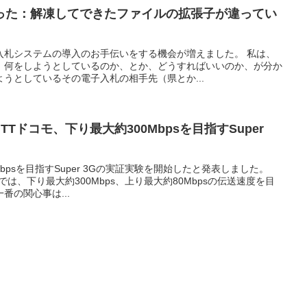
った：解凍してできたファイルの拡張子が違ってい
入札システムの導入のお手伝いをする機会が増えました。 私は、
、何をしようとしているのか、とか、どうすればいいのか、が分か
うとしているその電子入札の相手先（県とか...
TTドコモ、下り最大約300Mbpsを目指すSuper
Mbpsを目指すSuper 3Gの実証実験を開始したと発表しました。
験では、下り最大約300Mbps、上り最大約80Mbpsの伝送速度を目
番の関心事は...