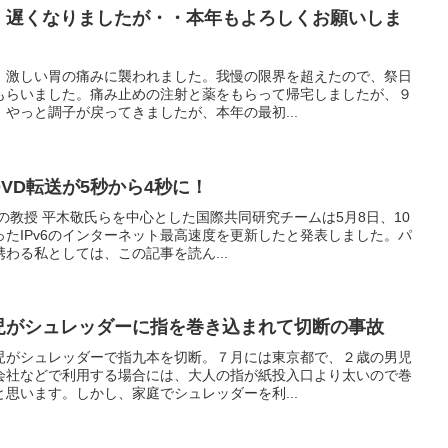
: 遅くなりましたが・・本年もよろしくお願いしま
、激しい胃の痛みに襲われました。我慢の限界を超えたので、祭日
もらいました。痛み止めの注射と薬をもらって帰宅しましたが、９
やっと調子が戻ってきましたが、本年の最初...
DVD転送が5秒から4秒に！
の教授 平木敬氏らを中心とした国際共同研究チームは5月8日、10
たIPv6のインターネット最高速度を更新したと発表しました。パ
わる私としては、この記事を読ん...
幼児がシュレッダーに指を巻き込まれて切断の事故
児がシュレッダーで指九本を切断。７月には東京都で、２歳の男児
会社などで利用する場合には、大人の指が紙投入口より太いので巻
思います。しかし、家庭でシュレッダーを利...