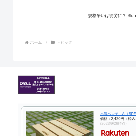
規格争いは徒労に？ Blu-
ホーム
トピック
木製ベンチ A ［SP
価格：2,420円（税込
(2023/9/26時点)