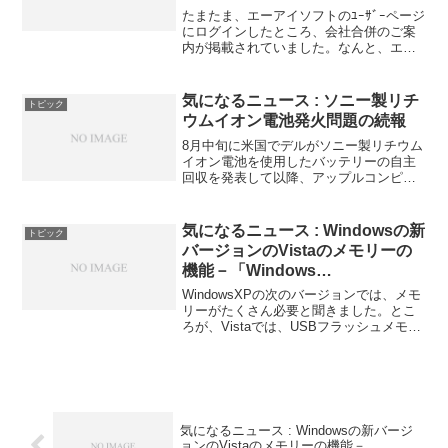
たまたま、エーアイソフトのﾕｰｻﾞｰページ
にログインしたところ、会社合併のご案
内が掲載されていました。なんと、エー
アイソフトが、エプソン販売株式会社と
合併することになったというのです。エ
ーアイソフトと言えば、『読んde!!ココ』
気になるニュース : ソニー製リチ
トピック
シリーズが有...
ウムイオン電池発火問題の続報
8月中旬に米国でデルがソニー製リチウム
イオン電池を使用したバッテリーの自主
回収を発表して以降、アップルコンピュ
ータ、レノボグループのパソコンでも発
火、発煙事故が発生していたことが明ら
かになりました。そして、9月29日、つい
気になるニュース : Windowsの新
トピック
にソニーはパソコン...
バージョンのVistaのメモリーの
機能－「Windows
ReadyBoost」
WindowsXPの次のバージョンでは、メモ
リーがたくさん必要と聞きました。とこ
ろが、Vistaでは、USBフラッシュメモリ
ー等をメインメモリーに使える？！そう
なんです。まず、それぞれのバージョン
で快適に動く標準メモリーの目安を分か
りやすく...
気になるニュース : Windowsの新バージ
ョンのVistaのメモリーの機能－