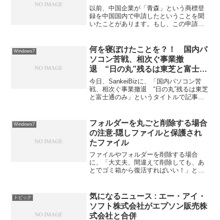
以前、中国企業が「青森」という商標登
録を中国国内で申請したということを聞
いたことがあります。もし、この申請が
認められると、青森県の農水産物などを
「青森」と表示して中国へ輸出できなく
なる恐れが出る、ということで、なんだ
何を寝ぼけたことを？！ 国内パ
Windows7
それ、と思ったことがあり...
ソコン苦戦、相次ぐ事業撤
退 “日の丸”残るは東芝と富士通
のみ
今日、SankeiBizに、「国内パソコン苦
戦、相次ぐ事業撤退 “日の丸”残るは東芝
と富士通のみ」というタイトルで記事が
載っていた。 何を言っているの？と目を
疑った。 現在WindowsXPから
Windows7（Windows8は、ほとんど...
フォルダーを丸ごと削除する場合
Windows7
の注意-隠しファイルと保護され
たファイル
ファイルやフォルダーを削除する場合
に、「大丈夫、間違えて削除しても、あ
とでゴミ箱から復活すればいい！」と思
っている人もいるかと思います。しか
し、例えば、外付けのUSBメモリーなど
のファイルやフォルダーを削除した場合
気になるニュース : エー・アイ・
トピック
には、ゴミ箱には入りません...
ソフト株式会社がエプソン販売株
式会社と合併