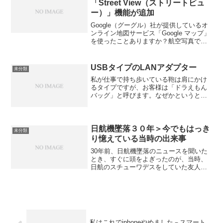
「Street View（ストリートビュ
ー）」機能が追加
Google（グーグル）社が提供しているオ
ンライン地図サービス「Google マップ」
を使ったことありますか？航空写真でも
見ることができて、初めて行く場所の様
子を知ったりなど、人それぞれさまざま
な利用のされかたをしていると思いま
USBタイプのLANアダプター
未分類
す。さて、実...
私が仕事で持ち歩いている鞄は肩にかけ
るタイプですが、お客様は「ドラえもん
バッグ」と呼びます。なぜかというと、
現場での予想外のトラブルに備えて、い
ろいろな大物・小物の道具が入っている
からです。今日活躍したのは、タイトル
にある「USBタイプのL...
日航機墜落３０年＞今でもはっき
未分類
り憶えている当時の出来事
30年前、日航機墜落のニュースを聞いた
とき、すぐに頭をよぎったのが、当時、
日航のスチューワデスをしていた友人の
ことでした。 不安な気持ちでいるとき
に、電話がきて、自分はその便ではなか
ったけど、友達が行ってきます、と搭乗
していって亡くなった、...
私はこれでiphoneやめました－スマート