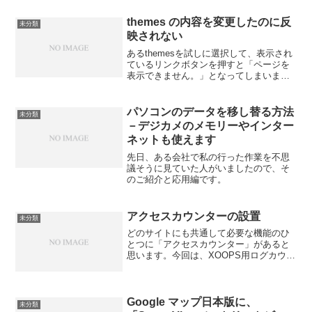
themes の内容を変更したのに反
未分類
映されない
あるthemesを試しに選択して、表示され
ているリンクボタンを押すと「ページを
表示できません。」となってしまいまし
た。原因は、他のボタンのリンク先は、
「modules/news/」 や
「modules/mylinks/」のように最後にス
パソコンのデータを移し替る方法
未分類
ラ...
－デジカメのメモリーやインター
ネットも使えます
先日、ある会社で私の行った作業を不思
議そうに見ていた人がいましたので、そ
のご紹介と応用編です。
アクセスカウンターの設置
未分類
どのサイトにも共通して必要な機能のひ
とつに「アクセスカウンター」があると
思います。今回は、XOOPS用ログカウン
ター「logcounterx」をダウンロードして
インストールしました。
Google マップ日本版に、
未分類