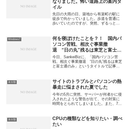
なりました。怖い道路上の案内タ
イル
先日の大雨の日、築地から有楽町の駅に
徒歩で向かっていました。歩道を普通に
歩いていたのですが、突然、ずるっと滑
って、転びそうになりました。危ない、
危ない、なんだようなぁ・・・と思っ
て、またしばらく歩いていると、再び、
何を寝ぼけたことを？！ 国内パ
Windows7
ずるっと滑って、転びそうに...
ソコン苦戦、相次ぐ事業撤
退 “日の丸”残るは東芝と富士通
のみ
今日、SankeiBizに、「国内パソコン苦
戦、相次ぐ事業撤退 “日の丸”残るは東芝
と富士通のみ」というタイトルで記事が
載っていた。 何を言っているの？と目を
疑った。 現在WindowsXPから
Windows7（Windows8は、ほとんど...
サイトのトラブルとパソコンの熱
未分類
暴走に悩まされた夏でした
今年の5月に突然、サーバーが何者かに侵
入されたような警告が出て、その対策に
時間をとられてしまいました。また、7月
の末には、ロンドンオリンピックの熱戦
と並行して、私のところのパソコンが熱
暴走してしまい、１０年ぶりのデータ消
CPUの種類などを知りたい・調べ
未分類
滅のトラブルに見舞わ...
たい