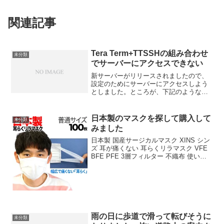
関連記事
Tera Term+TTSSHの組み合わせ
未分類
でサーバーにアクセスできない
新サーバーがリリースされましたので、
設定のためにサーバーにアクセスしよう
としました。ところが、下記のようなエ
ラー画面が出てしまいました。SSHにつ
いても、セキュリティの強化がなされた
のですね。早速、調べたところ、
日本製のマスクを探して購入して
未分類
「TTSSHはsshプロトコ...
みました
日本製 国産サージカルマスク XINS シン
ズ 耳が痛くない 耳らくリラマスク VFE
BFE PFE 3層フィルター 不織布 使い捨
て 100枚入り 普通サイズ価格：5980円
（税込、送料無料) (2020/8/13時点)楽天で
購入
雨の日に歩道で滑って転びそうに
未分類