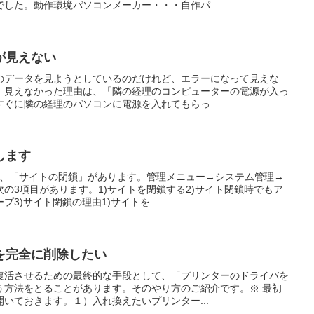
した。動作環境パソコンメーカー・・・自作パ...
が見えない
のデータを見ようとしているのだけれど、エラーになって見えな
。見えなかった理由は、「隣の経理のコンピューターの電源が入っ
ぐに隣の経理のパソコンに電源を入れてもらっ...
します
に、「サイトの閉鎖」があります。管理メニュー→システム管理→
の3項目があります。1)サイトを閉鎖する2)サイト閉鎖時でもア
3)サイト閉鎖の理由1)サイトを...
を完全に削除したい
復活させるための最終的な手段として、「プリンターのドライバを
う方法をとることがあります。そのやり方のご紹介です。※ 最初
いておきます。１）入れ換えたいプリンター...