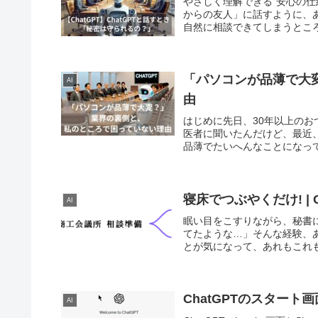
やさしく理解できる“安心の仕組
からの友人」に話すように、
自然に相談できてしまうところが
「パソコンが品薄で大
AI
由
はじめに先日、30年以上の
医者に聞いたんだけど、最近
品薄でたいへんなことになって
寝床でつぶやくだけ! |
AI
眠い目をこすりながら、秘書
てたような…」そんな経験、
とが気になって、あれもこれも
ChatGPTのスタート画面
AI