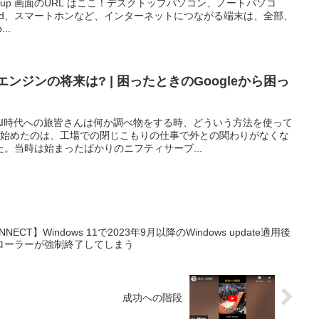
とSign up 画面のURL はここ！デスクトップパソコン、ノートパソコ
ipad、スマートホンなど、インターネットにつながる端末は、全部、
..
索エンジンの将来は? | 困ったときのGoogleから困っ
AI時代への旅皆さんは何か調べ物をする時、どういう方法を使って
を始めたのは、工場での閉じこもりの仕事で外との関わりがなくな
。当時は始まったばかりのニフティサーブ...
ONNECT】Windows 11で2023年9月以降のWindows update適用後
ローラーが強制終了してしまう
成功への階段