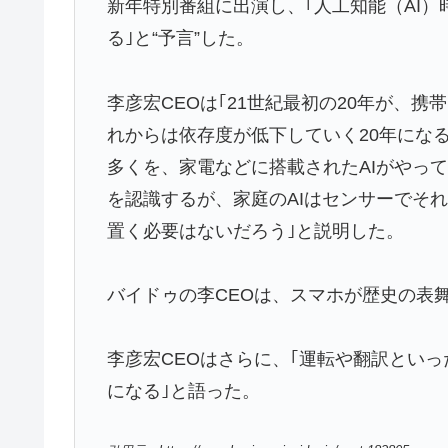
新年特別番組に出演し、｢人工知能（AI）
る｣と“予言”した。
李彦宏CEOは｢21世紀最初の20年が、
れからは依存度が低下していく20年にな
多くを、家電などに搭載されたAIがやっ
を認識するが、家庭のAIはセンサーでそ
置く必要はないだろう｣と説明した。
バイドゥの李CEOは、スマホが歴史の表
李彦宏CEOはさらに、｢運転や翻訳といっ
になる｣と語った。