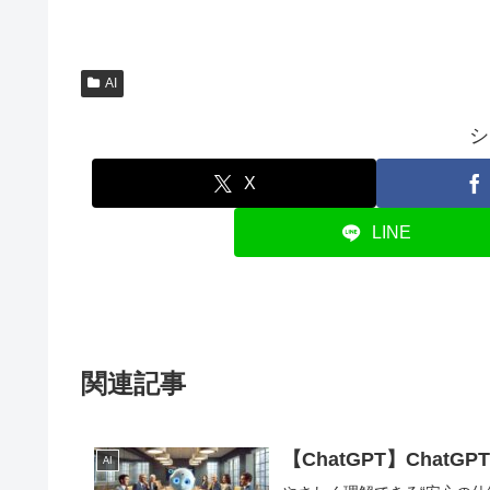
AI
シ
X
LINE
関連記事
【ChatGPT】Cha
AI