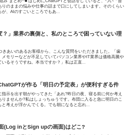
み”まとめ**■ はじめにChatGPTと会話をしていると、つい「昔
ありのままの悩みや仕事の話まで口にしてしまいます。そのくらい
、AIのすごいところでもあ...
変？」業界の裏側と、私のところで困っていない理
おつきあいのあるお客様から、こんな質問をいただきました。「歯
、メモリーなどが不足していてパソコン業界やIT業界は価格高騰や
いるそうですね。本当ですか？」私は正直...
 ChatGPTが作る「明日の予定表」が便利すぎる件
に指示を出す朝がやってきた「あれ?昨日の夜、寝る前に何か考え
ありませんか?私はしょっちゅうです。布団に入ると急に明日のこ
と考えが浮かんでくる。でも朝になると忘れ...
(Log inとSign upの画面)はどこ?