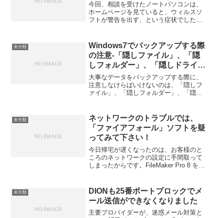
今回、相談を受けたノートパソコンは、
ホームページを見ていると、ウィルスソ
フトが警告を出す、という症状でした。
ウィルスソフトは、ESETのウィルスセキ
ュリティなんですが、今回のような症状
は初めてでした。 ESETの本体が、Ver７
Windows7でバックアップする際
未分類
だったので...
の注意-「隠しファイル」、「隠
しフォルダー」、「隠しドライ
ブ」
大事なデータをバックアップする際に、
注意しなけらばいけないのは、「隠しフ
ァイル」、「隠しフォルダー」、「隠し
ドライブ」があることです。Windows7の
場合についていうと、例えば、「taro」さ
んがユーザーの場合、コンピューター＞C
ネットワークのトラブルでは、
未分類
＞ユーザ...
「ファイアフォール」ソフトを疑
ってみて下さい！
今日帰宅が遅くなったのは、お客様のと
ころのネットワークの設定に手間取って
しまったからです。FileMaker Pro 8 をイ
ンストールしたクライアント機から
FileMaker Server 8 Advanced をインスト
ールしたサーバー...
DIONも25番ポートブロックでメ
未分類
ール送信ができなくなりました
主要プロバイダーが、迷惑メール対策と