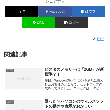
シェアする
X
Facebook
はてブ
LINE
コピー
EYE
関連記事
ビスタのメモリーは「2GB」が新
未分類
標準？！
昨日、WindowsXPパソコンを新規に購入
したお客様のところで、セットアップ作
業をしてきました。スペックは、OSが
WindowsXP HOME、メモリーが1GB、
HDDが160GB、光学ドライブがDVD+/-
RW（２層対応）これで、製品価...
困った＞パソコンのウィルスソフ
未分類
トの動きや表示がおかしい