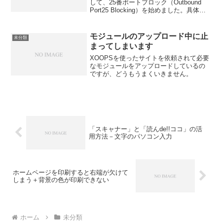
して、25番ポートブロック（Outbound
Port25 Blocking）を始めました。具体的
には、ある日突然、独自ドメインのメー
ルアドレス送信はできるのに、送信がで
きなくなる、という症状がおきます。...
モジュールのアップロード中に止
未分類
まってしまいます
XOOPSを使ったサイトを依頼されて必要
なモジュールをアップロードしているの
ですが、どうもうまくいきません。
「スキャナー」と「読んde!!ココ」の活
用方法－文字のパソコン入力
ホームページを印刷すると右端が欠けて
しまう＋背景の色が印刷できない
ホーム
未分類