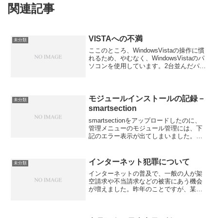
関連記事
VISTAへの不満
未分類
ここのところ、WindowsVistaの操作に慣
れるため、やむなく、WindowsVistaのパ
ソコンを使用しています。2台並んだパソ
コンのうち、1台は、メモリー1GBで
WindowsXP、もう一台は、メモリー2GB
でWindowsVist...
モジュールインストールの記録－
未分類
smartsection
smartsectionをアップロードしたのに、
管理メニューのモジュール管理には、下
記のエラー表示が出てしまいました。
Module File for smartsection Not
Found!Module File for Not Fo...
インターネット犯罪について
未分類
インターネットの普及で、一般の人が架
空請求や不当請求などの被害にあう機会
が増えました。昨年のことですが、某警
察署の建物の中に入ったときに（捕まっ
たのではありませんよ、念のため！）、
机の上に置いてあるワープロ機で仕事を