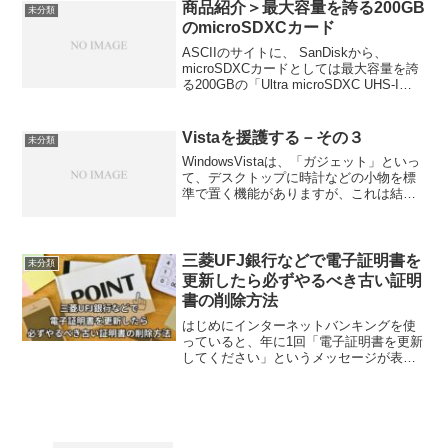
している警察官の姿を見て...
商品紹介＞最大容量を誇る200GB
未分類
のmicroSDXCカード
ASCIIのサイトに、 SanDiskから、
microSDXCカードとしては最大容量を誇
る200GBの「Ultra microSDXC UHS-I
Card Premium Edition」（型番：
SDSDQUAN-200G-G4A）が発売...
Vistaを援護する－その３
未分類
WindowsVistaは、「ガジェット」といっ
て、デスクトップに時計などの小物を標
準で置く機能がありますが、これは結構
重宝します。ただ、最初、「ガジェッ
ト」を起動するためのアイコンが見つか
らず困ってしまいました。また、いつも
ながら、「ガジ...
三菱UFJ銀行などで電子証明書を
未分類
更新したら必ずやるべき古い証明
書の削除方法
はじめにインターネットバンキングを使
っていると、年に1回「電子証明書を更新
してください」というメッセージが表示
されますよね。更新自体は簡単なのです
が、実は更新後に古い証明書が残ったま
まになっているんです。この記事では、
更新後に必要な古い電子...