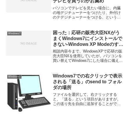
テレビを買うのがお薦め
パソコンでテレビを見たい場合に、内臓
の地デジチューナーをつけたり、外付け
のテデジチューナーをつける、というの
が、多くの人の利用方法だと思います。
量販店などに行くと、価格の差別化とし
て、パソコンでテレビが見れます、とい
困った：応研の販売大臣NXがう
Windows7
うのを売り文句にしている...
まくWindows7にインストールで
きない-Windows XP Modeのすす
め
相談内容今まで、WindowsXPで応研の販
売大臣NXを使用していたが、パソコンを
買い替えてWindows7にした場合に備え
て、販売大臣NXを別のWIndows7のテス
ト機にインストールをしてみた。ところ
が、何度やっても失敗してしまうが、
Windows7での右クリックで表示
Windows7
何...
される「送る」のsend to フォル
ダの場所
ファイルを選択して、右クリックする
と、「送る」という項目がありますが、
この送り先を自由に追加することができ
ます。 但し、この追加のためのフォルダ
ーが、Windows7では、従来のフォルダー
構成と異っています。 その場所は、
C:Users［...