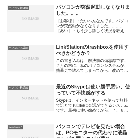
パソコンが突然起動しなくなりま
パソコン初級編
した。。。
［お客様］・たいへんなんです。パソコ
ンが突然動かなくなりました。。。。
［あい］・もう少し詳しく状況を教えて
ください。［お客様］・今朝、パソコン
のスイッチを入れたら、最初の真っ暗な
画面で止まったまま、先に進まないんで
LinkStationのtrashboxを使用す
パソコン上級編
す。［あい］・昨日、最後に...
べきかどうか？
この書き込みは、解決前の備忘録です。
７月の末に、私のパソコンシステムが、
熱暴走で壊れてしまってから、改めて、
バックアップやり方を再構築していま
す。その中で、BUFFARO社製の
LinkStationのデータを、同じくBUFFARO
最近のSkypeは使い勝手悪い、使
パソコン初級編
社製のTe...
っていて不快感がする
Skypeは、インターネットを使って無料
で誰とでも自由に会話ができるシステム
です。最初に使い始めてから、７、８年
たつと思います。当初、Skypeを使っ
て、アメリカと四国と横浜の仲間と会議
を開いて、ホームページの作成や運営の
パソコンでテレビを見たい場合
Windows7
相談をしていました...
は、PCモニターの代わりに液晶