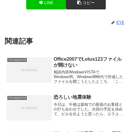
LINE
コピー
EYE
関連記事
Office2007でLotus123ファイル
Uncategorized
が開けない
相談内容WindowsVISTAで、
Windows95、Windows98時代で作成した
ファイルを開こうとしたところ、「この
ファイルは開けません」と出てしまった
ので、なんとかして欲しい、という相談
を受けました。診断結果このファイルの
恐ろしい地震体験
Uncategorized
拡張子を...
今日は、午後は築地での新規のお客様と
の打ち合わせでした。次回の予定を決め
て、ビルを出ようと思ったら、ユラユラ
グラッときたので、急いで、1階のビルの
出入り口に行き、外を見ました。初めて
体験する揺れに足が震えているときに、