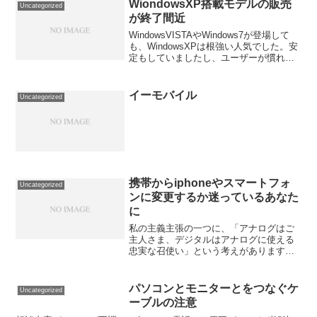
目の前の十字路の角にあ...
WiondowsXP搭載モデルの販売
Uncategorized
が終了間近
WindowsVISTAやWindows7が登場して
も、WindowsXPは根強い人気でした。安
定もしていましたし、ユーザーが慣れて
いたというだけでなく、企業などで使用
しているソフトが、WindowsVISTAや
Windows7に対応してい...
イーモバイル
Uncategorized
携帯からiphoneやスマートフォ
Uncategorized
ンに変更するか迷っているあなた
に
私の主義主張の一つに、「アナログはご
主人さま、デジタルはアナログに使える
忠実な召使い」という考えがあります。
ここのところ、スマートフォンの普及の
スピードには、目を見張るものがありま
す。 スマートフォン・・・別にスマート
パソコンとモニターとをつなぐケ
Uncategorized
ファンのせいにするわ...
ーブルの注意