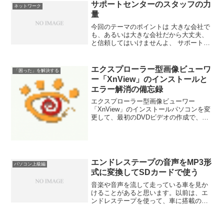
ている、という内容でした。電話で状況
サポートセンターのスタッフの力
ネットワーク
とか症状を聞いたのです...
量
今回のテーマのポイントは 大きな会社で
も、あるいは大きな会社だから大丈夫、
と信頼してはいけませんよ、 サポートセ
ンターでいいサービスや適切なサポート
を受けられるかは、実は、電話に出た担
当者の力量によりますよ、 という話で
エクスプローラー型画像ビューワ
「困った」を解決する
す。なぜ、こんな文章...
ー「XnView」のインストールと
エラー解消の備忘録
エクスプローラー型画像ビューワー
「XnView」のインストールパソコンを変
更して、最初のDVDビデオの作成で、素
材集を確認のためのビューワーをインス
トールしました。素材のデータ形式はイ
ラストレーターなどの拡張子の「EPS」
ビューワーは、最新...
エンドレステープの音声をMP3形
パソコン上級編
式に変換してSDカードで使う
音楽や音声を流して走っている車を見か
けることがあると思います。以前は、エ
ンドレステープを使って、車に搭載のス
ピーカーから流していました。ところ
が、最近は、テープレコーダーでの再生