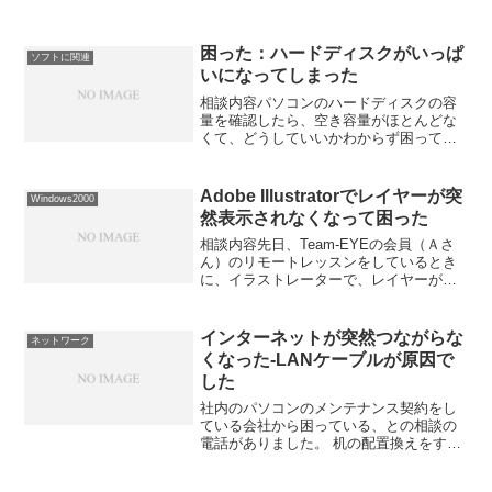
困った：ハードディスクがいっぱ
ソフトに関連
いになってしまった
相談内容パソコンのハードディスクの容
量を確認したら、空き容量がほとんどな
くて、どうしていいかわからず困ってい
ます、という相談を受けました。解決策
このようにパソコンの容量の相談を受け
た場合には、必ず、あるソフトを利用し
Adobe Illustratorでレイヤーが突
Windows2000
て、本人にも確認してもら...
然表示されなくなって困った
相談内容先日、Team-EYEの会員（Ａさ
ん）のリモートレッスンをしているとき
に、イラストレーターで、レイヤーが表
示されなくなってしまい困っている、と
いう相談を受けました。 先日、別の会員
（Ｂさん）にも同じ相談を受けて、下記
インターネットが突然つながらな
ネットワーク
のように解決しま...
くなった-LANケーブルが原因で
した
社内のパソコンのメンテナンス契約をし
ている会社から困っている、との相談の
電話がありました。 机の配置換えをする
のに、パソコンの机を移動したところ、
インターネットが使えなくなって、困っ