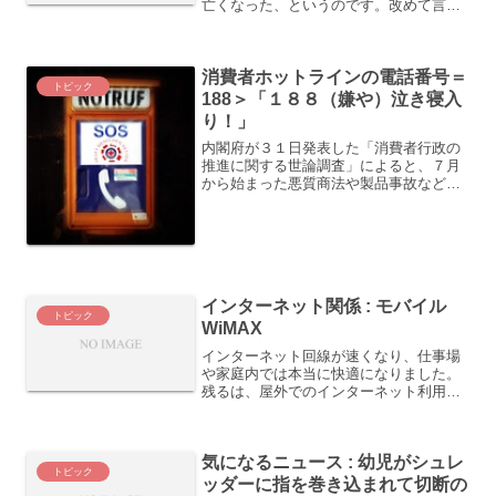
亡くなった、というのです。改めて言う
までもないことですが、すごい人物だっ
たと思います。私がいつも勇気づけられ
る彼の伝説のスピーチがあります。
消費者ホットラインの電話番号＝
Team-EYEの方に...
トピック
188＞「１８８（嫌や）泣き寝入
り！」
内閣府が３１日発表した「消費者行政の
推進に関する世論調査」によると、７月
から始まった悪質商法や製品事故など生
活トラブルに関する相談窓口を案内する
「消費者ホットライン」の３桁の電話番
号「１８８」を知っていた人は６・４％
にとどまっているそうです...
インターネット関係 : モバイル
トピック
WiMAX
インターネット回線が速くなり、仕事場
や家庭内では本当に快適になりました。
残るは、屋外でのインターネット利用だ
と思います。無線技術を使った屋外の技
術で最近よく耳にするのが、「モバイル
WiMAX」です。検索エンジンでこの言葉
気になるニュース : 幼児がシュレ
を入れると、いろいろ...
トピック
ッダーに指を巻き込まれて切断の