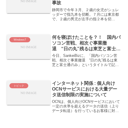
事故
静岡市で今年３月、２歳の女児がシュレ
ッダーで指九本を切断。７月には東京都
で、２歳の男児が左手の指２本を切
断。。。会社などで利用する場合には、
大人の指が紙投入口より太いので巻き込
まれる事故は考えにくいと思います。し
何を寝ぼけたことを？！ 国内パ
かし、家庭でシュレッダーを利...
Windows7
ソコン苦戦、相次ぐ事業撤
退 “日の丸”残るは東芝と富士通
のみ
今日、SankeiBizに、「国内パソコン苦
戦、相次ぐ事業撤退 “日の丸”残るは東
芝と富士通のみ」というタイトルで記事
が載っていた。 何を言っているの？と目
を疑った。 現在WindowsXPから
Windows7（Windows8は、ほとんど...
インターネット関係 : 個人向け
トピック
OCNサービスにおける大量デー
タ送信制限の実施について
OCNは、個人向けOCNサービスにおいて
一定の水準を超えるデータの送信（上り
データ転送）を行っているお客様に対し
て「総量規制方式」による利用の制限を
2008年8月1日より実施するそうです。具
体的には、1日あたり30ギガバイト