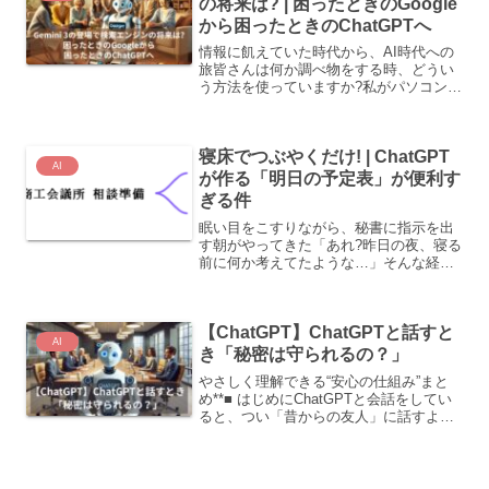
の将来は? | 困ったときのGoogle
から困ったときのChatGPTへ
情報に飢えていた時代から、AI時代への
旅皆さんは何か調べ物をする時、どうい
う方法を使っていますか?私がパソコン通
信を始めたのは、工場での閉じこもりの
仕事で外との関わりがなくなり、情報に
飢えていた時でした。当時は始まったば
寝床でつぶやくだけ! | ChatGPT
かりのニフティサーブ...
AI
が作る「明日の予定表」が便利す
ぎる件
眠い目をこすりながら、秘書に指示を出
す朝がやってきた「あれ?昨日の夜、寝る
前に何か考えてたような…」そんな経
験、ありませんか?私はしょっちゅうで
す。布団に入ると急に明日のことが気に
なって、あれもこれもと考えが浮かんで
【ChatGPT】ChatGPTと話すと
くる。でも朝になると忘れ...
AI
き「秘密は守られるの？」
やさしく理解できる“安心の仕組み”まと
め**■ はじめにChatGPTと会話をしてい
ると、つい「昔からの友人」に話すよう
に、ありのままの悩みや仕事の話まで口
にしてしまいます。そのくらい自然に相
談できてしまうところが、AIのすごいと
ころでもあ...