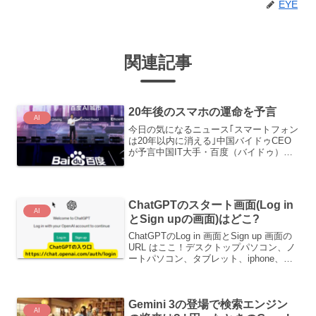
EYE
関連記事
20年後のスマホの運命を予言
AI
今日の気になるニュース｢スマートフォン
は20年以内に消える｣中国バイドゥCEO
が予言中国IT大手・百度（バイドゥ）創
業者の李彦宏（ロビン・リー）CEOが中
国国営テレビの新年特別番組に出演し、
｢人工知能（AI）時代の到来で、スマート
フォンは2...
ChatGPTのスタート画面(Log in
AI
とSign upの画面)はどこ?
ChatGPTのLog in 画面とSign up 画面の
URL はここ！デスクトップパソコン、ノ
ートパソコン、タブレット、iphone、
ipad、スマートホンなど、インターネッ
トにつながる端末は、全部、ここからサ
インアップ(Sign up...
Gemini 3の登場で検索エンジン
AI