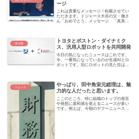
ージ
これは貴重なメッセージ！転載させてい
ただきます。ドジャース大谷の父・徹さ
ん「おめでとう」メッセージ 「真美子
さんがいなければ、今の翔平はない」ド
ジャース・大谷の両親は愛息の地区優勝
を岩手県奥州市の自宅でテレビ観戦し
トヨタとボストン・ダイナミク
た。社会人の三菱重工横浜で...
未分類
ス、汎用人型ロボットを共同開発
今日の気になったニュースはこれです。
今、一番気になっているのが生成AIとロ
ボットです。別にロボットの見た目は人
である必要はないと思いますが、とにか
く、トヨタがロボットの開発に積極的に
取り組む、というのはさすがだと思いま
やっぱり、田中角栄元総理は、魅
す。トヨタ自動車の米国...
トピック
力的な人だったと思います。
ここのところ、特に組織のトップの発言
や発想に違和感を覚えるニュースが多い
です。例えば、今朝のヤフーニュース財
務省のトップが、部下の責任を問題にし
ている、ということですよね。でも、善
し悪しは別として、部下はトップのため
に仕事をしたはずです。私...