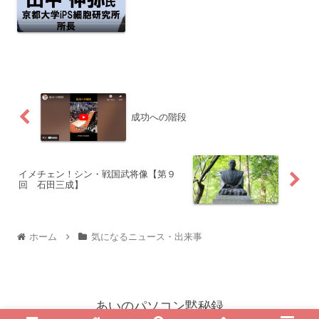
味を、ISP細胞の山中先生のYouTubeで
の動画で教えてもらいました。必見だと
思いますので、ご紹介いたします。是非
ともご覧下さい!...
成功への階段
イメチェン！シン・戦国武将像【第９
回 石田三成】
ホーム
気になるニュース・出来事
あいのパソコン黙秘録