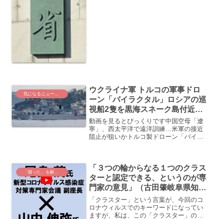
ウクライナ軍 トルコの軍事ドロ
気になるニュース・出来事
ーン「バイラクタル」ロシアの巡
視船2隻を黒海スネーク島付近で
爆破
動画を見るとびっくりです中国空母「遼
寧」、西太平洋で遠洋訓練…米軍の接近
阻止が狙いかトルコ製ドローン「バイラ
クタルＴＢ２」、ウクライナの抵抗の象
徴に先日、大学生と話しをしていたら、
「神風特攻隊」のことを知らなかった。
「３つの輪からなる１つのクラス
高校時代の体育の先生が、...
「困った」を解決する
ターと認定できる、というのが専
門家の意見」（古田肇岐阜県知
事）＞で、クラスターの意味って
「クラスター」という言葉が、今回のコ
理解してますか?
ロナウィルスでのキーワードになってい
ますが、私は、この「クラスター」の意