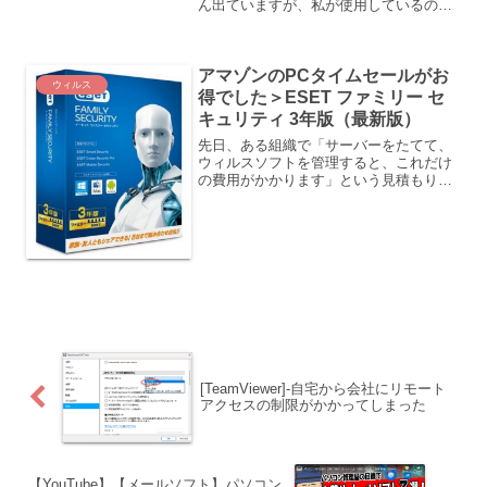
ん出ていますが、私が使用しているの
は、キヤノンITソリューションズの
ESET（イーセット）セキュリティ ソフ
トウェア シリーズの中の「ESET ファミ
アマゾンのPCタイムセールがお
リー セキュリテ...
ウィルス
得でした＞ESET ファミリー セ
キュリティ 3年版（最新版）
先日、ある組織で「サーバーをたてて、
ウィルスソフトを管理すると、これだけ
の費用がかかります」という見積もりを
見せてもらい、意見を求められました。
結論として、サーバーをたてないで、組
織内の各パソコンに「ESET ファミリー
セキュリティ 3...
[TeamViewer]-自宅から会社にリモート
アクセスの制限がかかってしまった
【YouTube】【メールソフト】パソコン