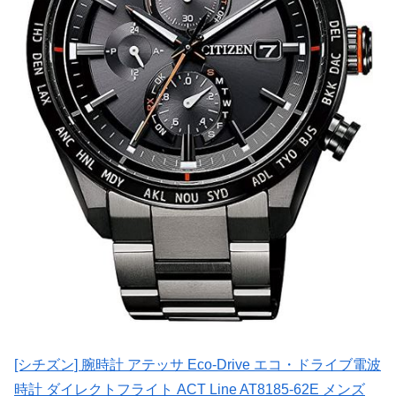
[シチズン] 腕時計 アテッサ Eco-Drive エコ・ドライブ電波
時計 ダイレクトフライト ACT Line AT8185-62E メンズ