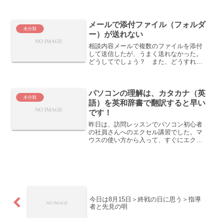
用しているのに、インクの残量が表示さ
れないので、どうすればいいか？」でし
た。一般にエプソンのプリンターの場
メールで添付ファイル（フォルダ
合、「EPSON...
未分類
ー）が送れない
相談内容メールで複数のファイルを添付
して送信したが、うまく送れなかった。
どうしてでしょう？ また、どうすれば
いいでしょう？原因添付の仕方を聞いた
ところ、「フォルダー」の中に送信した
い全部のファイルがあり（そのフォルダ
パソコンの理解は、カタカナ（英
ーの中にさらにフォルダー...
未分類
語）を英和辞書で翻訳すると早い
です！
昨日は、訪問レッスンでパソコン初心者
の社員さんへのエクセル講習でした。マ
ウスの使い方から入って、すぐにエクセ
ルでコピー＆ペーストの仕方に進みまし
たが、最初の会話は、こんな感じでし
た。私・・・・・・・「どうしてマウス
というかわかりますか？」社...
今日は8月15日＞終戦の日に思う＞指導
者と先見の明