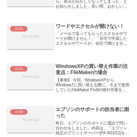
ら、表示がおかしくなってしまった、と
お知らせしました。長い間、おかしい、
おかしい、と思っていましたが、原因が
わかりませんでした。とにかく、ニュー
スがトップ画面に表示されてしま...
ワードやエクセルが開けない！
未分類
「メールで送ってもらったエクセルやワ
ードが開けません！」「自宅で作成した
エクセルやワードが、会社で開けませ
ん！」こんな相談が増えております(^_^;
共通していのは、「最近、WindowsVista
に買い換えました」です。そこで生じる
誤解は、...
WindowsXPの買い替え作業の注
未分類
意点：FileMakerの場合
【事例】 今回、WindowsXPから
Windows7に買い替える際に、今まで使用
していたFileMaker Pro9の移行作業を行
うことになりました。 その際に、重要な
注意点がありましたので、ご紹介です。
問題点その１ 1台については、今...
エプソンのサポートの担当者に困
未分類
った
昨日、エプソンのサポートに電話で問い
合わせをしました。内容は、「エプソン
純正のプリントサーバー(PA-W11G2)を使