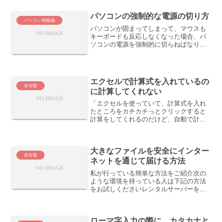
ようとすると、パスワードエラーが出て
しまって、困っている、という内容で
パソコンの強制的な電源の切り方
す。 問題の分析と原因の...
パソコン初級編
パソコンが固まってしまって、マウスも
キーボードも反応しなくなった場合、パ
ソコンの電源を強制的に切らねばなりま
せん。できれば、１）電源ランプと２）
ハードディスクにアクセスしている時に
点灯するランプのうち、２）が消えてい
ることを確認して、電源を...
エクセルで計算式を入れているの
未分類
に計算してくれない
「エクセルを使っていて、計算式を入れ
たところをカチカチっとクリックすると
計算をしてくれるのだけど、自動で計算
してくれない。どうすればいいの？」こ
んな相談の電話をもらいました。エクセ
ルの画面で確認してもらったところ、
大きなファイルを安全にインター
［ツール］→［オプション］...
未分類
ネットを通じて届ける方法
私が行っている簡単な方法をご紹介次の
ような環境を持っている人は下記の方法
をお試しくださいレンタルサーバーを借
りているFTP のソフトでデータをレンタ
ルサーバーにアップロードできる圧縮ソ
フトを使える具体的には相手に届けたい
ローマ字入力の際に、カタカナと
データを圧縮ソフトで...