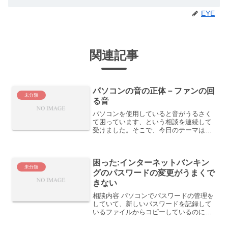
EYE
関連記事
パソコンの音の正体－ファンの回
未分類
る音
パソコンを使用していると音がうるさく
て困っています、という相談を連続して
受けました。そこで、今日のテーマは、
「パソコンの音」についてです。デスク
トップパソコンですと、後ろから見たり
ケースを開けてみるとわかりますが、フ
困った:インターネットバンキン
ァンが回っています。「パ...
未分類
グのパスワードの変更がうまくで
きない
相談内容 パソコンでパスワードの管理を
していて、新しいパスワードを記録して
いるファイルからコピーしているのに、
新しく設定したパスワードでログインし