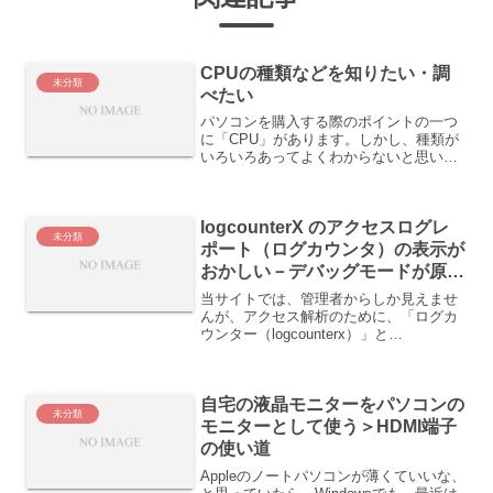
CPUの種類などを知りたい・調
未分類
べたい
パソコンを購入する際のポイントの一つ
に「CPU」があります。しかし、種類が
いろいろあってよくわからないと思いま
す。CPUのメーカーの一つであるインテ
ルについて調べていたら、下記のサイト
が分かりやすかったのでご紹介いたしま
logcounterX のアクセスログレ
す。分野別さくいん ...
未分類
ポート（ログカウンタ）の表示が
おかしい－デバッグモードが原因
でした
当サイトでは、管理者からしか見えませ
んが、アクセス解析のために、「ログカ
ウンター（logcounterx）」と
「analyzer2」を設置してあります。実
は、昨日のトラブルで、「デバッグモー
ドを有効にする」を「オフ」→「PHPデ
自宅の液晶モニターをパソコンの
バグ」にして...
未分類
モニターとして使う＞HDMI端子
の使い道
Appleのノートパソコンが薄くていいな、