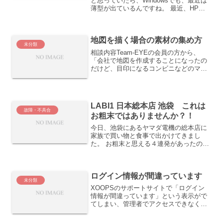
と思っていたら、Windowsでも、最近は
薄型が出ているんですね。 最近、HP社
の営業の女性から電話をもらって、いろ
いろHP社の製品のことを教えてもらって
いるので、パソコンをチェックする際に
地図を描く場合の素材の集め方
は、HP...
未分類
相談内容Team-EYEの会員の方から、
「会社で地図を作成することになったの
だけど、目印になるコンビニなどのマー
クの入手方法を教えて欲しい。」との相
談を受けました。回答下記のような私の
地図の素材の集め方をお教えしました。
例えば、セブンイレ...
LABI1 日本総本店 池袋 これは
故障・不具合
お粗末ではありませんか？！
今日、池袋にあるヤマダ電機の総本店に
家族で買い物と食事で出かけてきまし
た。 お粗末と思える４連発があったので
すが、他の人は、不思議に感じないので
しょうか？ あるいは、ヤマダ電機の経営
者やスタッフにとっては、当たり前のこ
ログイン情報が間違っています
とで、私の方の感覚がお...
未分類
XOOPSのサポートサイトで「ログイン
情報が間違っています」という表示がで
てしまい、管理者でアクセスできなくな
ってしまった、という相談をよく目にし
ます。実は、私も別のXOOPSサイトで