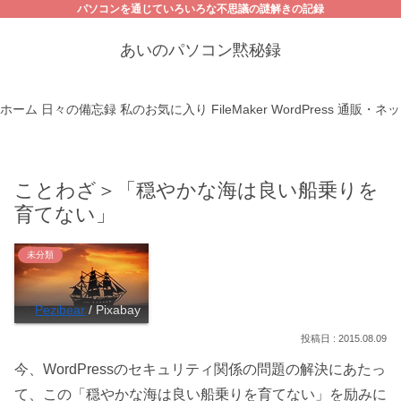
パソコンを通じていろいろな不思議の謎解きの記録
あいのパソコン黙秘録
ホーム
日々の備忘録
私のお気に入り
FileMaker
WordPress
通販・ネッ
ことわざ＞「穏やかな海は良い船乗りを
育てない」
未分類
Pezibear
/ Pixabay
2015.08.09
今、WordPressのセキュリティ関係の問題の解決にあたっ
て、この「穏やかな海は良い船乗りを育てない」を励みに