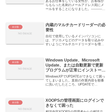
あるお仕事をしている女性が、お客様か
らもらった名刺のメールアドレス宛にメ
ールをすることになりました。--------------
-----------------------件名：あなたと私だけの
☆ヒ☆ミ☆ツ☆本文：たくさんのお客様
がいま...
内蔵のマルチカードリーダーの必
未分類
要性
自社で使用しているメインパソコンに
は、デジカメなどのデータを取り込みや
すいようにマルチカードリーダーを増設
しています。お客様のパソコンにも、マ
ルチカードリーダーをお薦めしていまし
た。しかし、最近では、マルチカードリ
Windows Update、Microsoft
ーダーをパソコンに組み込む...
未分類
Update、または自動更新で更新
プログラムが正常にインストール
できない
WindowsXPでUPDATEができなくて困っ
てしまいました。直前の作業内容を順番
に洗いだしたところ、UPDATEで
Servicepack3をインストールしていまし
た。そこで、ヤフーで検索したところ、
下記のような内容がマイクロソフトのサ
XOOPSの管理画面にログインで
ポ...
未分類
きなくて困った
相談内容XOOPSの管理者からの相談で