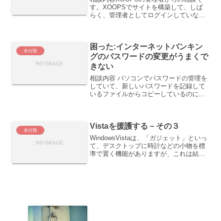
す。XOOPSでサイトを構築して、しば
らく、管理者としてログインしていなか
った。久し振りに、管理者画面からログ
インしようとしたら、ログインできなく
なっていた。ログインIDやパスワード、
困った:インターネットバンキン
メールアドレスのメ...
未分類
グのパスワードの変更がうまくで
きない
相談内容 パソコンでパスワードの管理を
していて、新しいパスワードを記録して
いるファイルからコピーしているのに、
新しく設定したパスワードでログインし
ようとすると、パスワードエラーが出て
しまって、困っている、という内容で
Vistaを援護する－その３
す。 問題の分析と原因の...
未分類
WindowsVistaは、「ガジェット」といっ
て、デスクトップに時計などの小物を標
準で置く機能がありますが、これは結構
重宝します。ただ、最初、「ガジェッ
ト」を起動するためのアイコンが見つか
らず困ってしまいました。また、いつも
ながら、「ガジ...