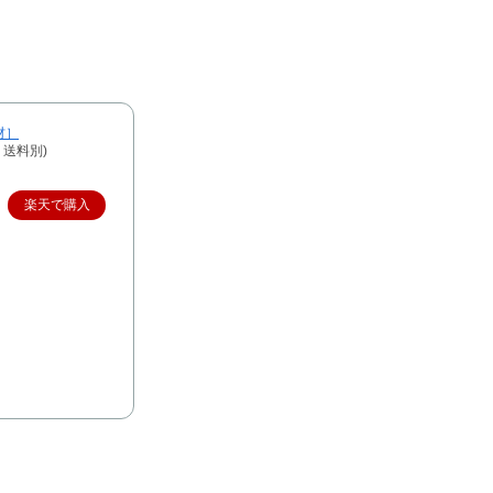
材］
、送料別)
楽天で購入