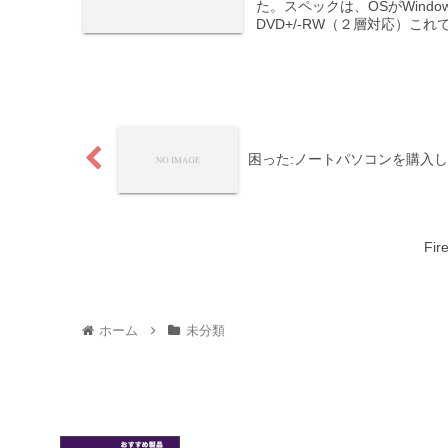
た。スペックは、OSがWindo
DVD+/-RW（２層対応）これで
困った:ノートパソコンを購入
Fi
ホーム
未分類