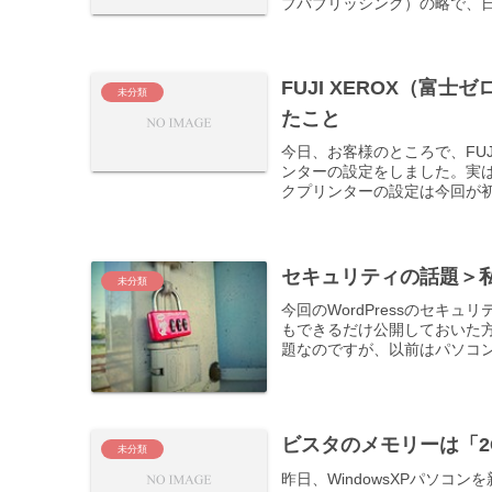
プパブリッシング）の略で、日本
FUJI XEROX（富
未分類
たこと
今日、お客様のところで、FUJ
ンターの設定をしました。実は、
クプリンターの設定は今回が初
セキュリティの話題＞私
未分類
今回のWordPressのセキ
もできるだけ公開しておいた
題なのですが、以前はパソコン
ビスタのメモリーは「2
未分類
昨日、WindowsXPパソ