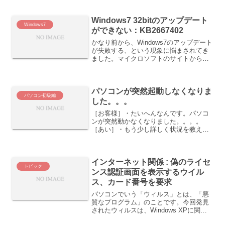
列も行も内容が変わってくれます。「絶
対参照」は、参照元が固定で、セルをコ
Windows7 32bitのアップデート
ピー＆ペーストしても変わ...
Windows7
ができない：KB2667402
かなり前から、Windows7のアップデート
が失敗する、という現象に悩まされてき
ました。マイクロソフトのサイトから、
直接、ファイルをダウンロードしてきて
も、状況はかわらず。Windows 7 用セキ
ュリティ更新プログラム (KB266740...
パソコンが突然起動しなくなりま
パソコン初級編
した。。。
［お客様］・たいへんなんです。パソコ
ンが突然動かなくなりました。。。。
［あい］・もう少し詳しく状況を教えて
ください。［お客様］・今朝、パソコン
のスイッチを入れたら、最初の真っ暗な
画面で止まったまま、先に進まないんで
インターネット関係 : 偽のライセ
す。［あい］・昨日、最後に...
トピック
ンス認証画面を表示するウイル
ス、カード番号を要求
パソコンでいう「ウィルス」とは、「悪
質なプログラム」のことです。今回発見
されたウィルスは、Windows XPに関す
る偽のプロダクトアクティベーション