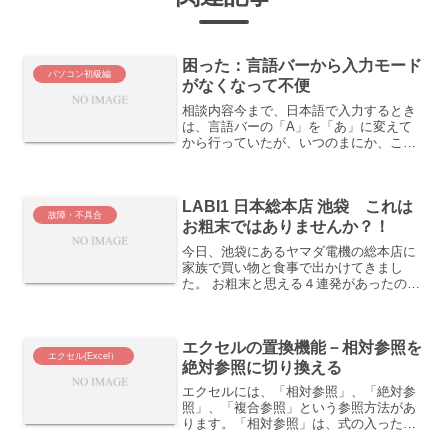
困った：言語バーから入力モード
パソコン初級編
がなくなって不便
相談内容今まで、日本語で入力するとき
は、言語バーの「A」を「あ」に変えて
から行っていたが、いつのまにか、この
入力モードが言語バーからなくなってし
まって、不便で困っている。表示させる
ことができないか？解決方法私も、修正
LABI1 日本総本店 池袋 これは
場所を探すのに手間取って...
故障・不具合
お粗末ではありませんか？！
今日、池袋にあるヤマダ電機の総本店に
家族で買い物と食事で出かけてきまし
た。 お粗末と思える４連発があったので
すが、他の人は、不思議に感じないので
しょうか？ あるいは、ヤマダ電機の経営
者やスタッフにとっては、当たり前のこ
エクセルの置換機能－相対参照を
とで、私の方の感覚がお...
エクセル(Excel）
絶対参照に切り換える
エクセルには、「相対参照」、「絶対参
照」、「複合参照」という参照方法があ
ります。「相対参照」は、式の入ったセ
ルをコピー＆ペーストすると、参照元の